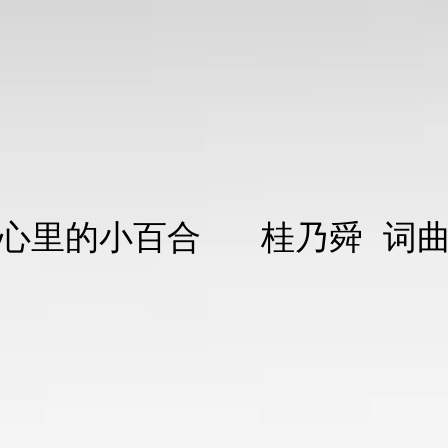
​心里的小百合 桂乃舜 词