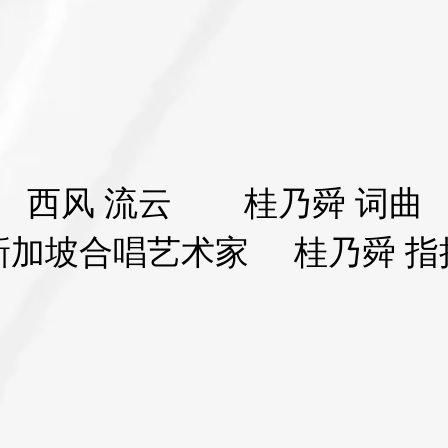
西风 流云 桂乃舜 词曲
新加坡合唱艺术家 桂乃舜 指